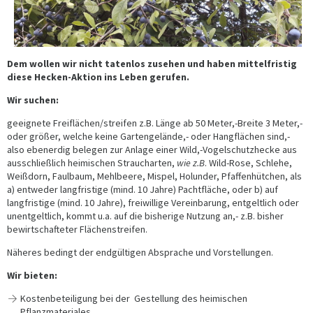
Dem wollen wir nicht tatenlos zusehen und haben mittelfristig
diese Hecken-Aktion ins Leben gerufen.
Wir suchen
:
geeignete Freiflächen/streifen z.B. Länge ab 50 Meter,-Breite 3 Meter,-
oder größer, welche keine Gartengelände,- oder Hangflächen sind,-
also ebenerdig belegen zur Anlage einer Wild,-Vogelschutzhecke aus
ausschließlich heimischen Straucharten,
wie z.B
. Wild-Rose, Schlehe,
Weißdorn, Faulbaum, Mehlbeere, Mispel, Holunder, Pfaffenhütchen, als
a) entweder langfristige (mind. 10 Jahre) Pachtfläche, oder b) auf
langfristige (mind. 10 Jahre), freiwillige Vereinbarung, entgeltlich oder
unentgeltlich, kommt u.a. auf die bisherige Nutzung an,- z.B. bisher
bewirtschafteter Flächenstreifen.
Näheres bedingt der endgültigen Absprache und Vorstellungen.
Wir bieten:
Kostenbeteiligung bei der Gestellung des heimischen
Pflanzmateriales.